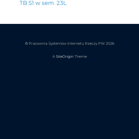
TB S1 w sem. 23L
© Pracownia Systemów Internetu Rzeczy PW 2026
A
SiteOrigin
Theme